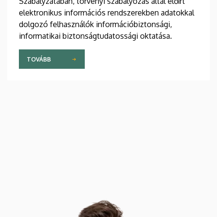
Szabályzatában, törvényi szabályozás által előírt
elektronikus információs rendszerekben adatokkal
dolgozó felhasználók információbiztonsági,
informatikai biztonságtudatossági oktatása.
TOVÁBB
Kép