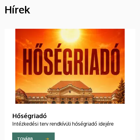
Hírek
HÍREK
Hőségriadó
Intézkedési terv rendkívüli hőségriadó idejére
TOVÁBB