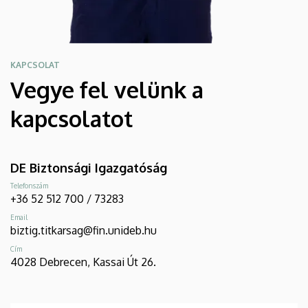
KAPCSOLAT
Vegye fel velünk a
kapcsolatot
DE Biztonsági Igazgatóság
Telefonszám
+36 52 512 700 / 73283
Email
biztig.titkarsag@fin.unideb.hu
Cím
4028 Debrecen, Kassai Út 26.