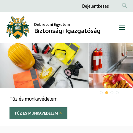
Biztonsági
Anonim
Bejelentkezés
Felhasználói
Igazgatóság
fiók
Debreceni Egyetem
Biztonsági Igazgatóság
menüje
DIAVETÍTÉS
Tűz és munkavédelem
TŰZ ÉS MUNKAVÉDELEM