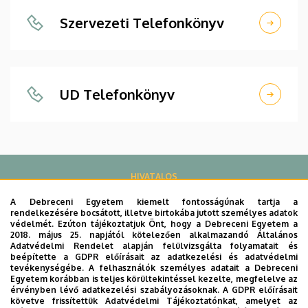
Szervezeti Telefonkönyv
UD Telefonkönyv
HIVATALOS
A Debreceni Egyetem kiemelt fontosságúnak tartja a
rendelkezésére bocsátott, illetve birtokába jutott személyes adatok
Közlemények
védelmét. Ezúton tájékoztatjuk Önt, hogy a Debreceni Egyetem a
2018. május 25. napjától kötelezően alkalmazandó Általános
Adatvédelmi Rendelet alapján felülvizsgálta folyamatait és
beépítette a GDPR előírásait az adatkezelési és adatvédelmi
tevékenységébe. A felhasználók személyes adatait a Debreceni
Egyetem korábban is teljes körültekintéssel kezelte, megfelelve az
E-Szervezet
érvényben lévő adatkezelési szabályozásoknak. A GDPR előírásait
követve frissítettük Adatvédelmi Tájékoztatónkat, amelyet az