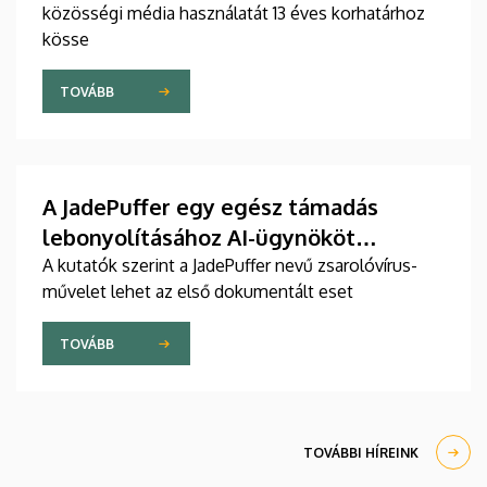
közösségi média használatát 13 éves korhatárhoz
kösse
TOVÁBB
A JadePuffer egy egész támadás
lebonyolításához AI-ügynököt
használt
A kutatók szerint a JadePuffer nevű zsarolóvírus-
művelet lehet az első dokumentált eset
TOVÁBB
TOVÁBBI HÍREINK