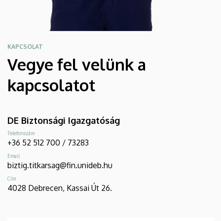
KAPCSOLAT
Vegye fel velünk a
kapcsolatot
DE Biztonsági Igazgatóság
Telefonszám
+36 52 512 700 / 73283
Email
biztig.titkarsag@fin.unideb.hu
Cím
4028 Debrecen, Kassai Út 26.