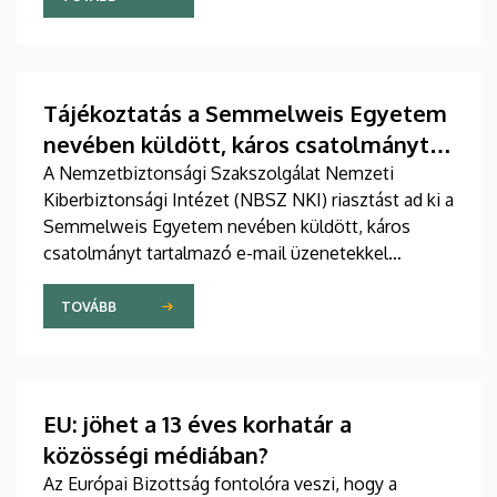
Tájékoztatás a Semmelweis Egyetem
nevében küldött, káros csatolmányt
tartalmazó levelekkel kapcsolatban
A Nemzetbiztonsági Szakszolgálat Nemzeti
Kiberbiztonsági Intézet (NBSZ NKI) riasztást ad ki a
Semmelweis Egyetem nevében küldött, káros
csatolmányt tartalmazó e-mail üzenetekkel
kapcsolatban.
TOVÁBB
EU: jöhet a 13 éves korhatár a
közösségi médiában?
Az Európai Bizottság fontolóra veszi, hogy a