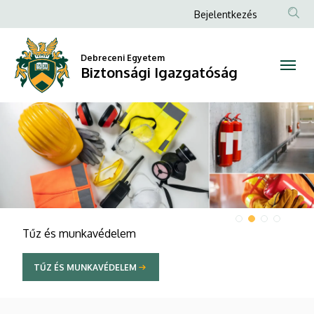
Biztonsági
Anonim
Bejelentkezés
Felhasználói
Igazgatóság
fiók
Debreceni Egyetem
Biztonsági Igazgatóság
menüje
DIAVETÍTÉS
Tűz és munkavédelem
TŰZ ÉS MUNKAVÉDELEM