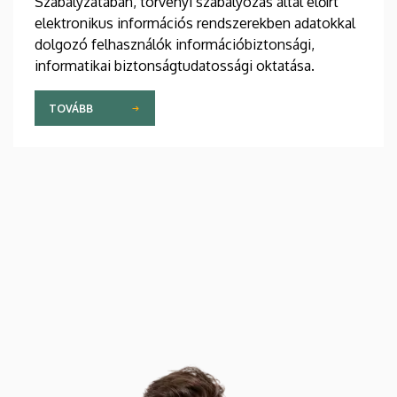
Szabályzatában, törvényi szabályozás által előírt
elektronikus információs rendszerekben adatokkal
dolgozó felhasználók információbiztonsági,
informatikai biztonságtudatossági oktatása.
TOVÁBB
Kép