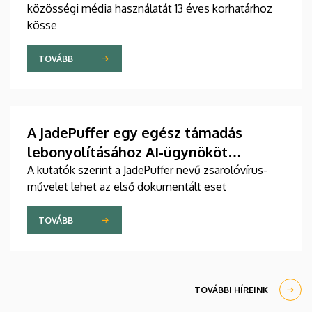
közösségi média használatát 13 éves korhatárhoz
kösse
TOVÁBB
A JadePuffer egy egész támadás
lebonyolításához AI-ügynököt
használt
A kutatók szerint a JadePuffer nevű zsarolóvírus-
művelet lehet az első dokumentált eset
TOVÁBB
TOVÁBBI HÍREINK