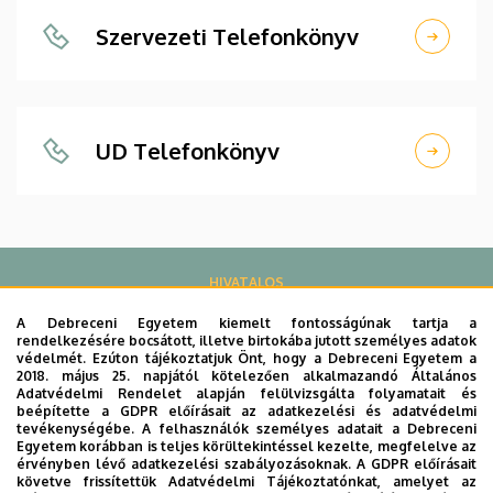
Szervezeti Telefonkönyv
UD Telefonkönyv
HIVATALOS
A Debreceni Egyetem kiemelt fontosságúnak tartja a
rendelkezésére bocsátott, illetve birtokába jutott személyes adatok
Közlemények
védelmét. Ezúton tájékoztatjuk Önt, hogy a Debreceni Egyetem a
2018. május 25. napjától kötelezően alkalmazandó Általános
Adatvédelmi Rendelet alapján felülvizsgálta folyamatait és
beépítette a GDPR előírásait az adatkezelési és adatvédelmi
tevékenységébe. A felhasználók személyes adatait a Debreceni
Egyetem korábban is teljes körültekintéssel kezelte, megfelelve az
E-Szervezet
érvényben lévő adatkezelési szabályozásoknak. A GDPR előírásait
követve frissítettük Adatvédelmi Tájékoztatónkat, amelyet az