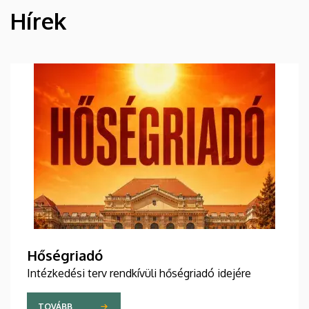
Hírek
HÍREK
Hőségriadó
Intézkedési terv rendkívüli hőségriadó idejére
TOVÁBB