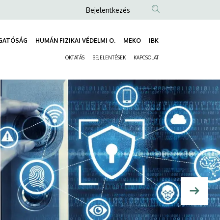
Anonim
Bejelentkezés
Felhasználói
fiók
GATÓSÁG
HUMÁN FIZIKAI VÉDELMI O.
MEKO
IBK
Fő
menüje
OKTATÁS
BEJELENTÉSEK
KAPCSOLAT
navigáció
Másodlagos
navigáció