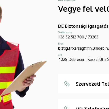
Vegye fel vel
DE Biztonsági Igazgató
Telefonszám
+36 52 512 700 / 73283
Email
biztig.titkarsag@fin.unideb.h
Cím
4028 Debrecen, Kassai Út 26
Szervezeti Te
UD Telefonkö