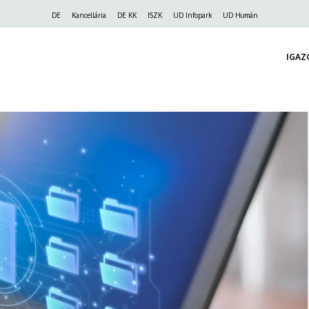
Felső
DE
Kancellária
DE KK
ISZK
UD Infopark
UD Humán
navigáció
IGAZ