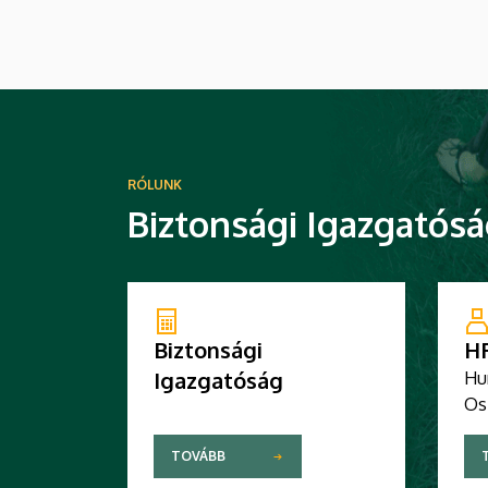
RÓLUNK
Biztonsági Igazgatós
Biztonsági
H
Igazgatóság
Hu
Os
TOVÁBB