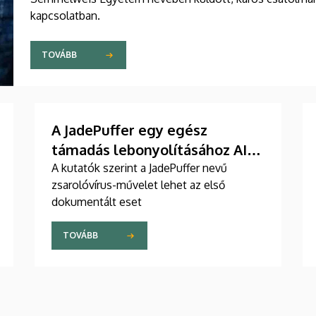
kapcsolatban.
TOVÁBB
A JadePuffer egy egész
támadás lebonyolításához AI-
ügynököt használt
A kutatók szerint a JadePuffer nevű
zsarolóvírus-művelet lehet az első
dokumentált eset
TOVÁBB