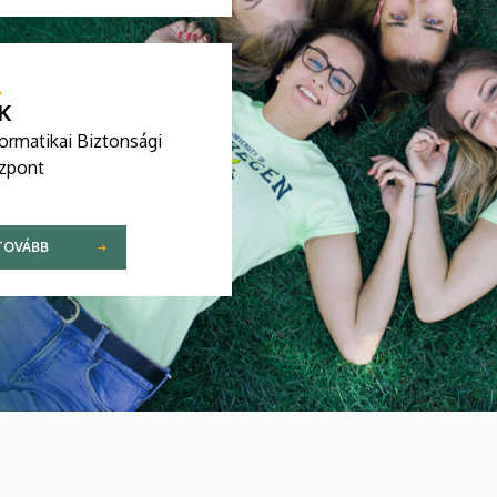
K
ormatikai Biztonsági
zpont
TOVÁBB