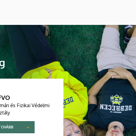
ág
FVO
mán és Fizikai Védelmi
ztály
TOVÁBB