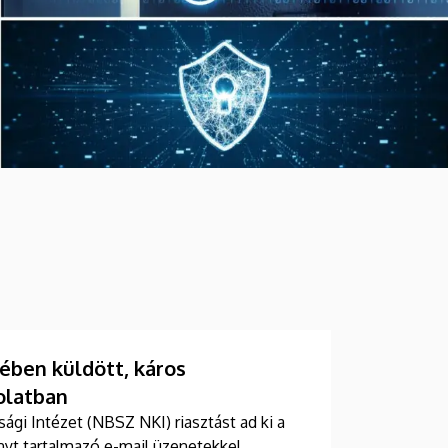
ben küldött, káros
olatban
gi Intézet (NBSZ NKI) riasztást ad ki a
t tartalmazó e-mail üzenetekkel