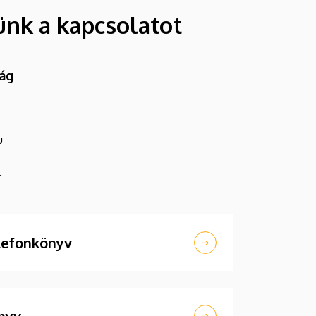
ünk a kapcsolatot
ság
u
.
lefonkönyv
nyv