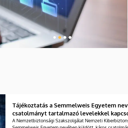
Tájékoztatás a Semmelweis Egyetem nevé
csatolmányt tartalmazó levelekkel kapcs
A Nemzetbiztonsági Szakszolgálat Nemzeti Kiberbiztonsá
Semmelweis Egyetem nevében küldött, káros csatolmány