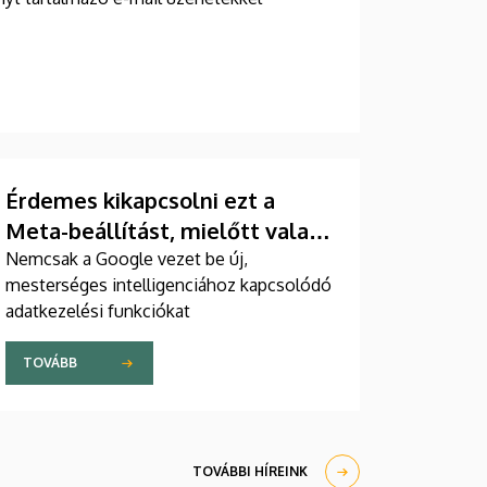
Érdemes kikapcsolni ezt a
Meta-beállítást, mielőtt valaki
MI által generált képeket
Nemcsak a Google vezet be új,
mesterséges intelligenciához kapcsolódó
készít rólunk
adatkezelési funkciókat
TOVÁBB
TOVÁBBI HÍREINK