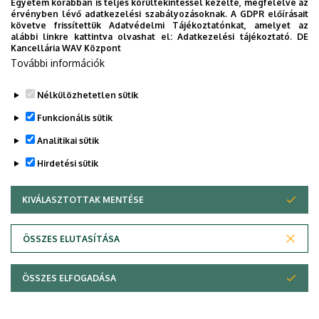
Egyetem korábban is teljes körültekintéssel kezelte, megfelelve az
érvényben lévő adatkezelési szabályozásoknak. A GDPR előírásait
követve frissítettük Adatvédelmi Tájékoztatónkat, amelyet az
alábbi linkre kattintva olvashat el:
Adatkezelési tájékoztató.
DE
Kancellária WAV Központ
További információk
Nélkülözhetetlen sütik
Funkcionális sütik
Analitikai sütik
Hirdetési sütik
KIVÁLASZTOTTAK MENTÉSE
WITHDRAW CONSENT
Adatvédelem
Adatvédelem
ÖSSZES ELUTASÍTÁSA
Technikai információk
ÖSSZES ELFOGADÁSA
Szerzői jog &másolat; @év @szervezet @verzió