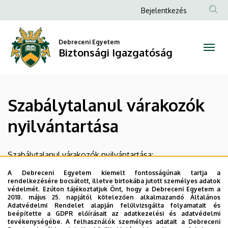
Szabálytalanul
Ugrás
Anonim
Bejelentkezés
a
Felhasználói
várakozók
tartalomra
fiók
Debreceni Egyetem
nyilvántartása
Biztonsági Igazgatóság
menüje
|
Biztonsági
Szabálytalanul várakozók
Igazgatóság
nyilvántartása
Szabálytalanul várakozók nyilvántartása:
A Debreceni Egyetem kiemelt fontosságúnak tartja a
Legutóbbi frissítés:
2023. 07. 31. 11:17
rendelkezésére bocsátott, illetve birtokába jutott személyes adatok
védelmét. Ezúton tájékoztatjuk Önt, hogy a Debreceni Egyetem a
2018. május 25. napjától kötelezően alkalmazandó Általános
Adatvédelmi Rendelet alapján felülvizsgálta folyamatait és
beépítette a GDPR előírásait az adatkezelési és adatvédelmi
tevékenységébe. A felhasználók személyes adatait a Debreceni