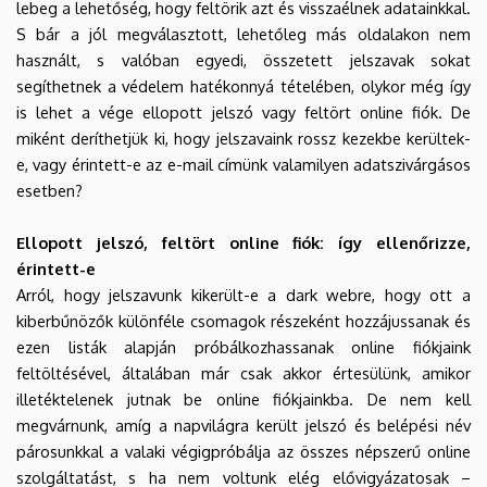
lebeg a lehetőség, hogy feltörik azt és visszaélnek adatainkkal.
S bár a jól megválasztott, lehetőleg más oldalakon nem
használt, s valóban egyedi, összetett jelszavak sokat
segíthetnek a védelem hatékonnyá tételében, olykor még így
is lehet a vége ellopott jelszó vagy feltört online fiók. De
miként deríthetjük ki, hogy jelszavaink rossz kezekbe kerültek-
e, vagy érintett-e az e-mail címünk valamilyen adatszivárgásos
esetben?
Ellopott jelszó, feltört online fiók: így ellenőrizze,
érintett-e
Arról, hogy jelszavunk kikerült-e a dark webre, hogy ott a
kiberbűnözők különféle csomagok részeként hozzájussanak és
ezen listák alapján próbálkozhassanak online fiókjaink
feltöltésével, általában már csak akkor értesülünk, amikor
illetéktelenek jutnak be online fiókjainkba. De nem kell
megvárnunk, amíg a napvilágra került jelszó és belépési név
párosunkkal a valaki végigpróbálja az összes népszerű online
szolgáltatást, s ha nem voltunk elég elővigyázatosak –