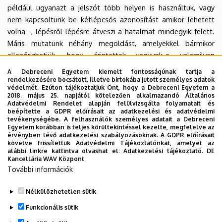
például ugyanazt a jelszót több helyen is használtuk, vagy
nem kapcsoltunk be kétlépcsős azonosítást amikor lehetett
volna -, lépésről lépésre átveszi a hatalmat mindegyik felett.
Máris mutatunk néhány megoldást, amelyekkel bármikor
ellenőrizhetjük, hogy érintettek vagyunk-e valamilyen
adatbiztonsági incidensben, vagy a konkrét jelszavunkat
A Debreceni Egyetem kiemelt fontosságúnak tartja a
ismerik-e már olyanok, akiknek nagyon nem kellene.
rendelkezésére bocsátott, illetve birtokába jutott személyes adatok
védelmét. Ezúton tájékoztatjuk Önt, hogy a Debreceni Egyetem a
2018. május 25. napjától kötelezően alkalmazandó Általános
A három legegyszerűbb megoldás az ellenőrzéshez
Adatvédelmi Rendelet alapján felülvizsgálta folyamatait és
beépítette a GDPR előírásait az adatkezelési és adatvédelmi
Ahhoz, hogy pillanatok alatt megbizonyosodjunk a
tevékenységébe. A felhasználók személyes adatait a Debreceni
jelszavainkat érintő biztonsági problémákról, nem kell mást
Egyetem korábban is teljes körültekintéssel kezelte, megfelelve az
érvényben lévő adatkezelési szabályozásoknak. A GDPR előírásait
tennünk, mint ellátogatni a Have i been pwned? nevű
követve frissítettük Adatvédelmi Tájékoztatónkat, amelyet az
weboldalra. Itt szinte minden nyilvánosságra kerülő
alábbi linkre kattintva olvashat el:
Adatkezelési tájékoztató.
DE
Kancellária WAV Központ
adatszivárgást nyilvántartanak és az oldal képes összevetni az
További információk
általunk megadott adatokat a dark weben és egyéb helyeken
publikált adatbázisokkal.
Nélkülözhetetlen sütik
Legutóbbi frissítés:
2023. 08. 24. 22:45
Funkcionális sütik