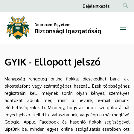
GYIK
Ugrás
Anonim
Bejelentkezés
a
Felhasználói
-
tartalomra
fiók
Debreceni Egyetem
Ellopott
Biztonsági Igazgatóság
menüje
jelszó
|
GYIK - Ellopott jelszó
Biztonsági
Igazgatóság
Manapság rengeteg online fiókkal dicsekedhet bárki, aki
okostelefont vagy számítógépet használ. Ezek többségéhez
regisztrálni kell, melynek során olyan kényes, személyes
adatokat adunk meg, mint a nevünk, e-mail címünk,
elérhetőségeink stb. Mindegy, hogy az adott szolgáltatásnál
egyedi jelszót kellett-e választanunk, vagy épp a már meglévő
Google, Apple, Facebook és hasonló fiókok segítségével
léptünk be, minden egyes online szolgáltatás esetében ott