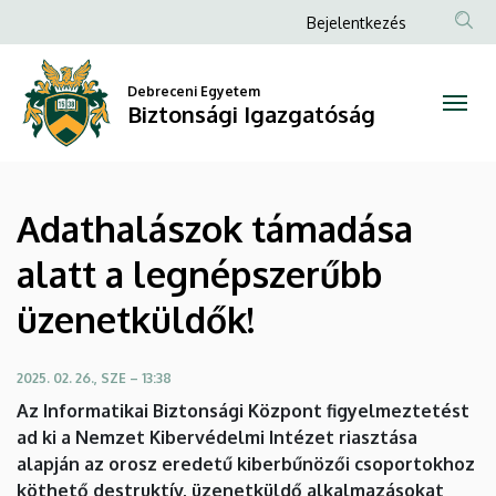
Adathalászok
Ugrás
Anonim
Bejelentkezés
a
Felhasználói
támadása
tartalomra
fiók
Debreceni Egyetem
alatt
Biztonsági Igazgatóság
menüje
a
legnépszerűbb
Adathalászok támadása
üzenetküldők!
alatt a legnépszerűbb
|
üzenetküldők!
Biztonsági
Igazgatóság
2025. 02. 26., SZE – 13:38
Az Informatikai Biztonsági Központ figyelmeztetést
ad ki a Nemzet Kibervédelmi Intézet riasztása
alapján az orosz eredetű kiberbűnözői csoportokhoz
köthető destruktív, üzenetküldő alkalmazásokat