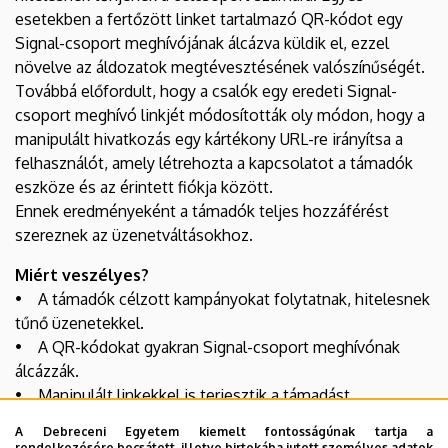
esetekben a fertőzött linket tartalmazó QR-kódot egy
Signal-csoport meghívójának álcázva küldik el, ezzel
növelve az áldozatok megtévesztésének valószínűségét.
Továbbá előfordult, hogy a csalók egy eredeti Signal-
csoport meghívó linkjét módosították oly módon, hogy a
manipulált hivatkozás egy kártékony URL-re irányítsa a
felhasználót, amely létrehozta a kapcsolatot a támadók
eszköze és az érintett fiókja között.
Ennek eredményeként a támadók teljes hozzáférést
szereznek az üzenetváltásokhoz.
Miért veszélyes?
• A támadók célzott kampányokat folytatnak, hitelesnek
tűnő üzenetekkel.
• A QR-kódokat gyakran Signal-csoport meghívónak
álcázzák.
• Manipulált linkekkel is terjesztik a támadást.
A Debreceni Egyetem kiemelt fontosságúnak tartja a
Mit tehetünk ellene?
rendelkezésére bocsátott, illetve birtokába jutott személyes adatok