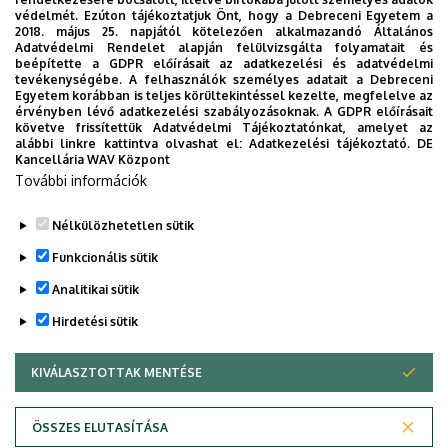
• Csak megbízható forrásból származó QR-kódokat
védelmét. Ezúton tájékoztatjuk Önt, hogy a Debreceni Egyetem a
2018. május 25. napjától kötelezően alkalmazandó Általános
olvassunk be.
Adatvédelmi Rendelet alapján felülvizsgálta folyamatait és
• Ellenőrizzük a csoportmeghívó linkek forrását.
beépítette a GDPR előírásait az adatkezelési és adatvédelmi
tevékenységébe. A felhasználók személyes adatait a Debreceni
•
Figyeljünk az eszközökhöz társított fiókjainkra.
Egyetem korábban is teljes körültekintéssel kezelte, megfelelve az
érvényben lévő adatkezelési szabályozásoknak. A GDPR előírásait
Informatikai Biztonsági Központ
követve frissítettük Adatvédelmi Tájékoztatónkat, amelyet az
alábbi linkre kattintva olvashat el:
Adatkezelési tájékoztató.
DE
Incidensbejelentés:
ibk@unideb.hu
,
Kancellária WAV Központ
ibk.helpdesk@unideb.hu
További információk
Nélkülözhetetlen sütik
Legutóbbi frissítés:
2025. 02. 26. 13:41
Funkcionális sütik
Analitikai sütik
Hirdetési sütik
KIVÁLASZTOTTAK MENTÉSE
WITHDRAW CONSENT
Adatvédelem
Adatvédelem
ÖSSZES ELUTASÍTÁSA