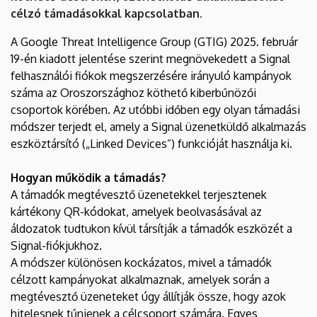
célzó támadásokkal kapcsolatban.
A Google Threat Intelligence Group (GTIG) 2025. február
19-én kiadott jelentése szerint megnövekedett a Signal
felhasználói fiókok megszerzésére irányuló kampányok
száma az Oroszországhoz köthető kiberbűnözői
csoportok körében. Az utóbbi időben egy olyan támadási
módszer terjedt el, amely a Signal üzenetküldő alkalmazás
eszköztársító („Linked Devices”) funkcióját használja ki.
Hogyan működik a támadás?
A támadók megtévesztő üzenetekkel terjesztenek
kártékony QR-kódokat, amelyek beolvasásával az
áldozatok tudtukon kívül társítják a támadók eszközét a
Signal-fiókjukhoz.
A módszer különösen kockázatos, mivel a támadók
célzott kampányokat alkalmaznak, amelyek során a
megtévesztő üzeneteket úgy állítják össze, hogy azok
hitelesnek tűnjenek a célcsoport számára. Egyes