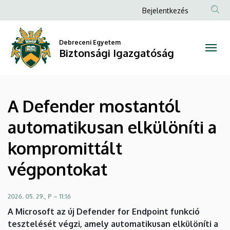
A
Ugrás
Anonim
Bejelentkezés
a
Felhasználói
Defender
tartalomra
fiók
Debreceni Egyetem
mostantól
Biztonsági Igazgatóság
menüje
automatikusan
elkülöníti
A Defender mostantól
a
automatikusan elkülöníti a
kompromittált
kompromittált
végpontokat
végpontokat
|
Biztonsági
2026. 05. 29., P – 11:16
A Microsoft az új Defender for Endpoint funkció
Igazgatóság
tesztelését végzi, amely automatikusan elkülöníti a