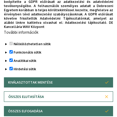
beépítette a GDPR előírásait az adatkezelési és adatvédelmi
A Microsoft a közelmúltban kezdte el tesztelni a
tevékenységébe. A felhasználók személyes adatait a Debreceni
Defender for Endpoint vállalati végpontbiztonsági
Egyetem korábban is teljes körültekintéssel kezelte, megfelelve az
érvényben lévő adatkezelési szabályozásoknak. A GDPR előírásait
platform egy új funkcióját, ami
automatikusan blokkolja
követve frissítettük Adatvédelmi Tájékoztatónkat, amelyet az
az ismeretlen Windows végpontok forgalmát
, illetve
alábbi linkre kattintva olvashat el:
Adatkezelési tájékoztató.
DE
Kancellária WAV Központ
egy másik funkciót, ami lehetővé teszi a rendszergazdák
További információk
számára az
ütemezett víruskereső vizsgálatokat
Linux rendszereken.
Nélkülözhetetlen sütik
Legutóbbi frissítés:
2026. 05. 29. 11:22
Funkcionális sütik
Analitikai sütik
Hirdetési sütik
KIVÁLASZTOTTAK MENTÉSE
WITHDRAW CONSENT
Adatvédelem
Adatvédelem
ÖSSZES ELUTASÍTÁSA
Technikai információk
ÖSSZES ELFOGADÁSA