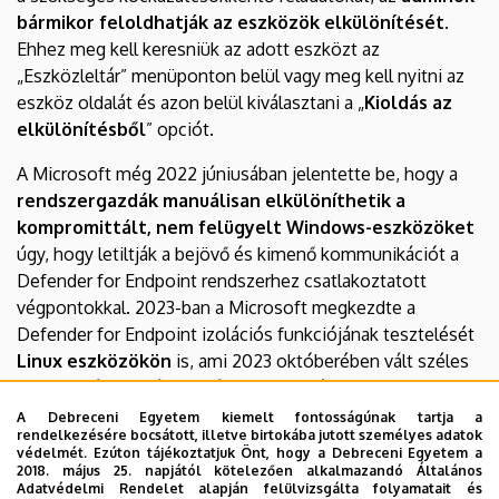
bármikor feloldhatják az eszközök elkülönítését
.
Ehhez meg kell keresniük az adott eszközt az
„Eszközleltár” menüponton belül vagy meg kell nyitni az
eszköz oldalát és azon belül kiválasztani a „
Kioldás az
elkülönítésből
” opciót.
A Microsoft még 2022 júniusában jelentette be, hogy a
rendszergazdák manuálisan elkülöníthetik a
kompromittált, nem felügyelt Windows-eszközöket
úgy, hogy letiltják a bejövő és kimenő kommunikációt a
Defender for Endpoint rendszerhez csatlakoztatott
végpontokkal. 2023-ban a Microsoft megkezdte a
Defender for Endpoint izolációs funkciójának tesztelését
Linux eszközökön
is, ami 2023 októberében vált széles
körben elérhetővé. Szintén ebben a hónap kiderült, hogy a
Defender for Endpoint
a kompromittált felhasználói
A Debreceni Egyetem kiemelt fontosságúnak tartja a
rendelkezésére bocsátott, illetve birtokába jutott személyes adatok
fiókokat is képes elkülöníteni
az automatikus
védelmét. Ezúton tájékoztatjuk Önt, hogy a Debreceni Egyetem a
támadásmegszakítás részeként.
2018. május 25. napjától kötelezően alkalmazandó Általános
Adatvédelmi Rendelet alapján felülvizsgálta folyamatait és