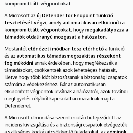
kompromittált végpontokat
A Microsoft az
új Defender for Endpoint funkció
tesztelését végzi
, amely
automatikusan elkülöníti a
kompromittált végpontokat
, hogy
megakadályozza a
támadók oldalirányú mozgását a hálózaton.
Mostantól
előnézeti módban lesz elérhető
a funkció
és az
automatikus támadásmegszakítás részeként
fog működni
annak érdekében, hogy megfékezzék a
támadásokat, csökkentsék azok lehetséges hatásait,
illetve hogy több időt biztosítsanak a biztonsági csapatok
számára a védekezéshez. Bár az automatikusan
elkülönített végpontok leválnak a hálózatról, azok további
megfigyelés céljából kapcsolatban maradnak majd a
Defenderrel.
A Microsoft elmondása szerint miután befejeződött az
incidens kivizsgálása és a biztonsági csapatok elvégezték
a szükséges kockázatcsökkentő feladatokat, az
adminok