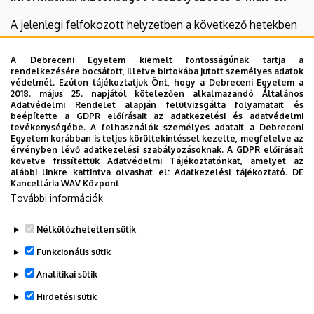
A jelenlegi felfokozott helyzetben a következő hetekben
különböző e-mail címekről érkezhetnek propaganda
célzatú, adathalász, vagy akár informatikai biztonságot
A Debreceni Egyetem kiemelt fontosságúnak tartja a
rendelkezésére bocsátott, illetve birtokába jutott személyes adatok
veszélyeztető e-mail-ek, ezért a központi szűrés mellett
védelmét. Ezúton tájékoztatjuk Önt, hogy a Debreceni Egyetem a
minden felhasználó fokozott figyelmére, óvatosságára
2018. május 25. napjától kötelezően alkalmazandó Általános
Adatvédelmi Rendelet alapján felülvizsgálta folyamatait és
van szükség.
beépítette a GDPR előírásait az adatkezelési és adatvédelmi
tevékenységébe. A felhasználók személyes adatait a Debreceni
Egyetem korábban is teljes körültekintéssel kezelte, megfelelve az
érvényben lévő adatkezelési szabályozásoknak. A GDPR előírásait
követve frissítettük Adatvédelmi Tájékoztatónkat, amelyet az
Tájékoztatás letöltése (PDF)
alábbi linkre kattintva olvashat el:
Adatkezelési tájékoztató.
DE
Kancellária WAV Központ
További információk
Nélkülözhetetlen sütik
Legutóbbi frissítés:
2026. 03. 31. 14:25
Funkcionális sütik
Analitikai sütik
Hirdetési sütik