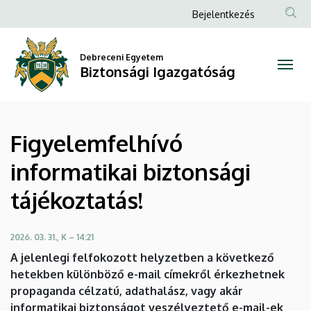
Figyelemfelhívó
Ugrás
Anonim
Bejelentkezés
a
Felhasználói
informatikai
tartalomra
fiók
Debreceni Egyetem
biztonsági
Biztonsági Igazgatóság
menüje
tájékoztatás!
|
Figyelemfelhívó
Biztonsági
informatikai biztonsági
Igazgatóság
tájékoztatás!
2026. 03. 31., K – 14:21
A jelenlegi felfokozott helyzetben a következő
hetekben különböző e-mail címekről érkezhetnek
propaganda célzatú, adathalász, vagy akár
informatikai biztonságot veszélyeztető e-mail-ek