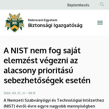
A
Ugrás
Anonim
Bejelentkezés
a
Felhasználói
NIST
tartalomra
fiók
Debreceni Egyetem
nem
Biztonsági Igazgatóság
menüje
fog
saját
A NIST nem fog saját
elemzést
elemzést végezni az
végezni
alacsony prioritású
az
sebezhetőségek esetén
alacsony
prioritású
2026. 04. 27., H – 08:13
A Nemzeti Szabványügyi és Technológiai Intézethez
sebezhetőségek
(NIST) évről-évre egyre nagyobb mennyiségben