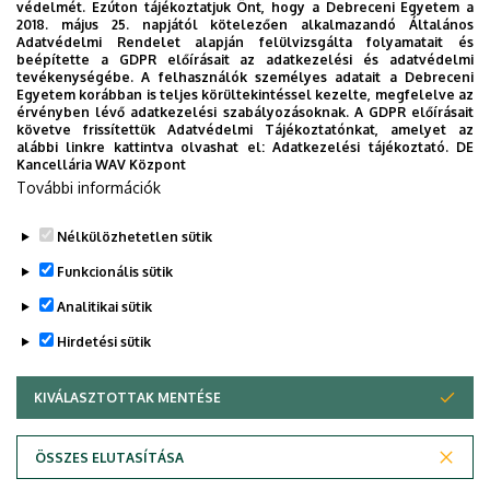
védelmét. Ezúton tájékoztatjuk Önt, hogy a Debreceni Egyetem a
az 14028-as elnöki rendelet értelmében kritikus
2018. május 25. napjától kötelezően alkalmazandó Általános
Adatvédelmi Rendelet alapján felülvizsgálta folyamatait és
infrastruktúrát érintenek.
beépítette a GDPR előírásait az adatkezelési és adatvédelmi
tevékenységébe. A felhasználók személyes adatait a Debreceni
A NIST elmondása szerint a közelmúltban 263%-kal nőtt a
Egyetem korábban is teljes körültekintéssel kezelte, megfelelve az
érvényben lévő adatkezelési szabályozásoknak. A GDPR előírásait
hozzájuk beküldött anyagok száma, amely 2026-ban
követve frissítettük Adatvédelmi Tájékoztatónkat, amelyet az
várhatóan további növekedést fog mutatni. A szigorítások
alábbi linkre kattintva olvashat el:
Adatkezelési tájékoztató.
DE
Kancellária WAV Központ
célja, hogy az Intézet azokra a sérülékenységekre
További információk
összpontosítson, amelyek a legszélesebb kört érintik és
amelyeknek a legnagyobb a hatása.
Nélkülözhetetlen sütik
Legutóbbi frissítés:
2026. 04. 27. 08:16
Funkcionális sütik
Analitikai sütik
Hirdetési sütik
KIVÁLASZTOTTAK MENTÉSE
WITHDRAW CONSENT
Adatvédelem
Adatvédelem
ÖSSZES ELUTASÍTÁSA
Technikai információk