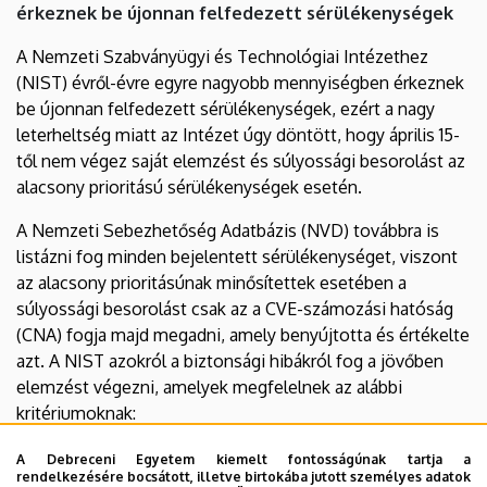
érkeznek be újonnan felfedezett sérülékenységek
esetén
A Nemzeti Szabványügyi és Technológiai Intézethez
|
(NIST) évről-évre egyre nagyobb mennyiségben érkeznek
Biztonsági
be újonnan felfedezett sérülékenységek, ezért a nagy
leterheltség miatt az Intézet úgy döntött, hogy április 15-
Igazgatóság
től nem végez saját elemzést és súlyossági besorolást az
alacsony prioritású sérülékenységek esetén.
A Nemzeti Sebezhetőség Adatbázis (NVD) továbbra is
listázni fog minden bejelentett sérülékenységet, viszont
az alacsony prioritásúnak minősítettek esetében a
súlyossági besorolást csak az a CVE-számozási hatóság
(CNA) fogja majd megadni, amely benyújtotta és értékelte
azt. A NIST azokról a biztonsági hibákról fog a jövőben
elemzést végezni, amelyek megfelelnek az alábbi
kritériumoknak:
szerepelnek a CISA KEV katalógusában,
A Debreceni Egyetem kiemelt fontosságúnak tartja a
rendelkezésére bocsátott, illetve birtokába jutott személyes adatok
érintik az Egyesült Államok kormányzati szoftvereit,