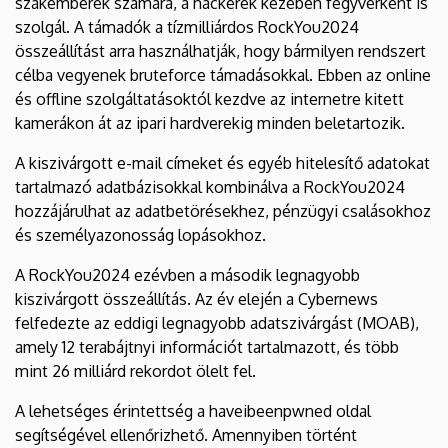
szakemberek számára, a hackerek kezében fegyverként is
szolgál. A támadók a tízmilliárdos RockYou2024
összeállítást arra használhatják, hogy bármilyen rendszert
célba vegyenek bruteforce támadásokkal. Ebben az online
és offline szolgáltatásoktól kezdve az internetre kitett
kamerákon át az ipari hardverekig minden beletartozik.
A kiszivárgott e-mail címeket és egyéb hitelesítő adatokat
tartalmazó adatbázisokkal kombinálva a RockYou2024
hozzájárulhat az adatbetörésekhez, pénzügyi csalásokhoz
és személyazonosság lopásokhoz.
A RockYou2024 ezévben a második legnagyobb
kiszivárgott összeállítás. Az év elején a Cybernews
felfedezte az eddigi legnagyobb adatszivárgást (MOAB),
amely 12 terabájtnyi információt tartalmazott, és több
mint 26 milliárd rekordot ölelt fel.
A lehetséges érintettség a haveibeenpwned oldal
segítségével ellenőrizhető. Amennyiben történt