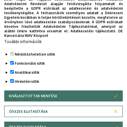
Adatvédelmi Rendelet alapján felülvizsgálta folyamatait és
mellett), amely jelentősen megnöveli a biztonságot.
beépítette a GDPR előírásait az adatkezelési és adatvédelmi
kerülendő a nyílt, vagy ingyenes WiFi használata,
tevékenységébe. A felhasználók személyes adatait a Debreceni
Egyetem korábban is teljes körültekintéssel kezelte, megfelelve az
amennyiben mégis erre van szükség javasolt
érvényben lévő adatkezelési szabályozásoknak. A GDPR előírásait
valamilyen VPN szolgáltatás igénybe vétele, hogy a
követve frissítettük Adatvédelmi Tájékoztatónkat, amelyet az
alábbi linkre kattintva olvashat el:
Adatkezelési tájékoztató.
DE
kommunikáció védett csatornán történjen.
Kancellária WAV Központ
rendszeresen változtassa jelszavait.
További információk
Nélkülözhetetlen sütik
Legutóbbi frissítés:
2024. 07. 12. 12:59
Funkcionális sütik
Analitikai sütik
Hirdetési sütik
KIVÁLASZTOTTAK MENTÉSE
WITHDRAW CONSENT
Adatvédelem
Adatvédelem
ÖSSZES ELUTASÍTÁSA
Technikai információk