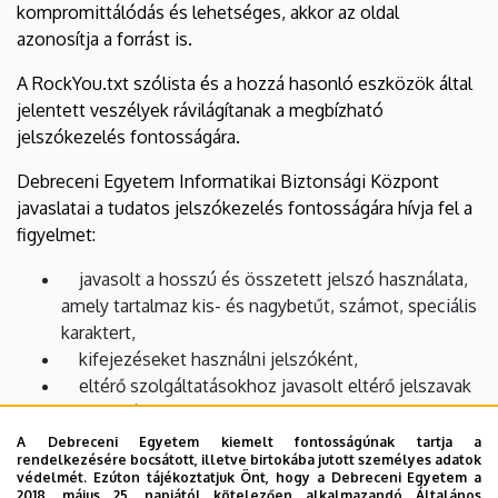
kompromittálódás és lehetséges, akkor az oldal
azonosítja a forrást is.
A RockYou.txt szólista és a hozzá hasonló eszközök által
jelentett veszélyek rávilágítanak a megbízható
jelszókezelés fontosságára.
Debreceni Egyetem Informatikai Biztonsági Központ
javaslatai a tudatos jelszókezelés fontosságára hívja fel a
figyelmet:
javasolt a hosszú és összetett jelszó használata,
amely tartalmaz kis- és nagybetűt, számot, speciális
karaktert,
kifejezéseket használni jelszóként,
eltérő szolgáltatásokhoz javasolt eltérő jelszavak
alkalmazása,
amennyiben van rá lehetősége, engedélyezze a
A Debreceni Egyetem kiemelt fontosságúnak tartja a
rendelkezésére bocsátott, illetve birtokába jutott személyes adatok
kétfaktoros azonosítást (amikor a belépéshez egy, a
védelmét. Ezúton tájékoztatjuk Önt, hogy a Debreceni Egyetem a
telefonra elküldött kód is szükséges a jelszó
2018. május 25. napjától kötelezően alkalmazandó Általános