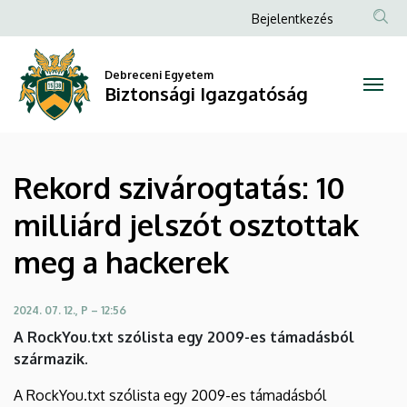
Rekord
Ugrás
Anonim
Bejelentkezés
a
Felhasználói
szivárogtatás:
tartalomra
fiók
Debreceni Egyetem
10
Biztonsági Igazgatóság
menüje
milliárd
jelszót
Rekord szivárogtatás: 10
osztottak
milliárd jelszót osztottak
meg
meg a hackerek
a
hackerek
2024. 07. 12., P – 12:56
A RockYou.txt szólista egy 2009-es támadásból
|
származik.
Biztonsági
A RockYou.txt szólista egy 2009-es támadásból