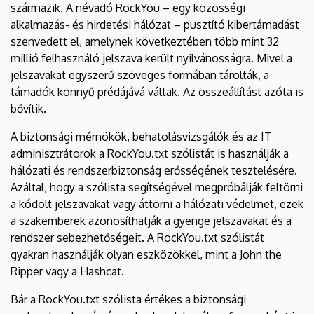
származik. A névadó RockYou – egy közösségi
Igazgatóság
alkalmazás- és hirdetési hálózat – pusztító kibertámadást
szenvedett el, amelynek következtében több mint 32
millió felhasználó jelszava került nyilvánosságra. Mivel a
jelszavakat egyszerű szöveges formában tárolták, a
támadók könnyű prédájává váltak. Az összeállítást azóta is
bővítik.
A biztonsági mérnökök, behatolásvizsgálók és az IT
adminisztrátorok a RockYou.txt szólistát is használják a
hálózati és rendszerbiztonság erősségének tesztelésére.
Azáltal, hogy a szólista segítségével megpróbálják feltörni
a kódolt jelszavakat vagy áttörni a hálózati védelmet, ezek
a szakemberek azonosíthatják a gyenge jelszavakat és a
rendszer sebezhetőségeit. A RockYou.txt szólistát
gyakran használják olyan eszközökkel, mint a John the
Ripper vagy a Hashcat.
Bár a RockYou.txt szólista értékes a biztonsági