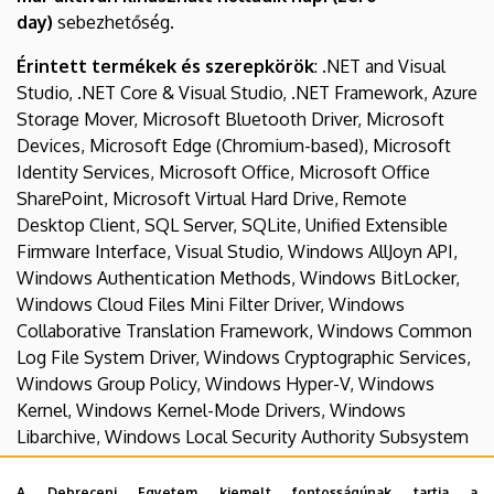
day)
sebezhetőség.
Érintett termékek és szerepkörök
: .NET and Visual
Studio, .NET Core & Visual Studio, .NET Framework, Azure
Storage Mover, Microsoft Bluetooth Driver, Microsoft
Devices, Microsoft Edge (Chromium-based), Microsoft
Identity Services, Microsoft Office, Microsoft Office
SharePoint, Microsoft Virtual Hard Drive, Remote
Desktop Client, SQL Server, SQLite, Unified Extensible
Firmware Interface, Visual Studio, Windows AllJoyn API,
Windows Authentication Methods, Windows BitLocker,
Windows Cloud Files Mini Filter Driver, Windows
Collaborative Translation Framework, Windows Common
Log File System Driver, Windows Cryptographic Services,
Windows Group Policy, Windows Hyper-V, Windows
Kernel, Windows Kernel-Mode Drivers, Windows
Libarchive, Windows Local Security Authority Subsystem
Service (LSASS), Windows Message Queuing, Windows
Nearby Sharing, Windows ODBC Driver, Windows Online
A Debreceni Egyetem kiemelt fontosságúnak tartja a