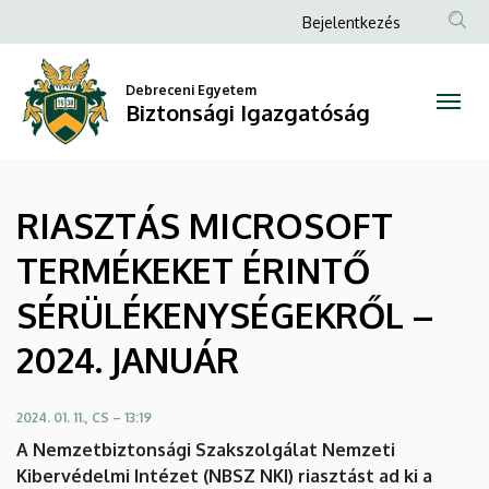
RIASZTÁS
Ugrás
Anonim
Bejelentkezés
a
Felhasználói
MICROSOFT
tartalomra
fiók
Debreceni Egyetem
TERMÉKEKET
Biztonsági Igazgatóság
menüje
ÉRINTŐ
SÉRÜLÉKENYSÉGEKRŐL
RIASZTÁS MICROSOFT
–
TERMÉKEKET ÉRINTŐ
2024.
SÉRÜLÉKENYSÉGEKRŐL –
JANUÁR
2024. JANUÁR
|
Biztonsági
2024. 01. 11., CS – 13:19
A Nemzetbiztonsági Szakszolgálat Nemzeti
Igazgatóság
Kibervédelmi Intézet (NBSZ NKI) riasztást ad ki a