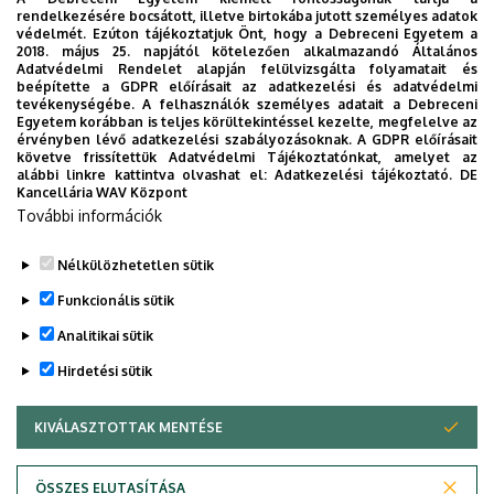
rendelkezésére bocsátott, illetve birtokába jutott személyes adatok
Certificate Status Protocol (OCSP) SnapIn, Windows
védelmét. Ezúton tájékoztatjuk Önt, hogy a Debreceni Egyetem a
Scripting, Windows Server Key Distribution Service,
2018. május 25. napjától kötelezően alkalmazandó Általános
Adatvédelmi Rendelet alapján felülvizsgálta folyamatait és
Windows Subsystem for Linux, Windows TCP/IP,
beépítette a GDPR előírásait az adatkezelési és adatvédelmi
Windows Themes, Windows Win32 Kernel Subsystem,
tevékenységébe. A felhasználók személyes adatait a Debreceni
Egyetem korábban is teljes körültekintéssel kezelte, megfelelve az
Windows Win32K
érvényben lévő adatkezelési szabályozásoknak. A GDPR előírásait
követve frissítettük Adatvédelmi Tájékoztatónkat, amelyet az
Az NBSZ NKI a biztonsági frissítések haladéktalan
alábbi linkre kattintva olvashat el:
Adatkezelési tájékoztató.
DE
Kancellária WAV Központ
telepítését javasolja, amelyek elérhetőek az
További információk
automatikus frissítéssel, valamint manuálisan is
letölthetők a gyártói honlapokról.
Nélkülözhetetlen sütik
Legutóbbi frissítés:
2024. 01. 11. 13:21
Funkcionális sütik
Analitikai sütik
Hirdetési sütik
KIVÁLASZTOTTAK MENTÉSE
WITHDRAW CONSENT
Adatvédelem
Adatvédelem
ÖSSZES ELUTASÍTÁSA