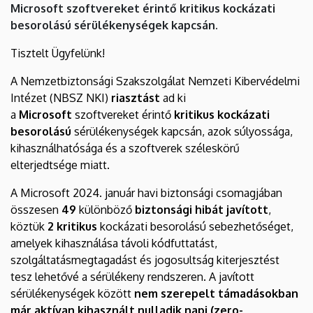
Microsoft szoftvereket érintő kritikus kockázati
besorolású sérülékenységek kapcsán.
Tisztelt Ügyfelünk!
A Nemzetbiztonsági Szakszolgálat Nemzeti Kibervédelmi
Intézet (NBSZ NKI)
riasztást
ad ki
a
Microsoft
szoftvereket érintő
kritikus kockázati
besorolású
sérülékenységek kapcsán, azok súlyossága,
kihasználhatósága és a szoftverek széleskörű
elterjedtsége miatt.
A Microsoft 2024. január havi biztonsági csomagjában
összesen
49
különböző
biztonsági hibát javított
,
köztük
2
kritikus
kockázati besorolású sebezhetőséget,
amelyek kihasználása távoli kódfuttatást,
szolgáltatásmegtagadást és jogosultság kiterjesztést
tesz lehetővé a sérülékeny rendszeren. A javított
sérülékenységek között
nem szerepelt támadásokban
már aktívan kihasznált nulladik napi (zero-