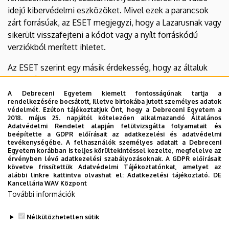
idejű kibervédelmi eszközöket. Mivel ezek a parancsok
zárt forrásúak, az ESET megjegyzi, hogy a Lazarusnak vagy
sikerült visszafejteni a kódot vagy a nyílt forráskódú
verziókból merített ihletet.
Az ESET szerint egy másik érdekesség, hogy az általuk
mintavételezett LightlessCan egyik payloadja titkosított
volt, és csak a cél környezetétől függő kulccsal lehetett
A Debreceni Egyetem kiemelt fontosságúnak tartja a
rendelkezésére bocsátott, illetve birtokába jutott személyes adatok
visszafejteni. Ez egy aktív védelmi intézkedés, amely
védelmét. Ezúton tájékoztatjuk Önt, hogy a Debreceni Egyetem a
megakadályozza, hogy például biztonsági kutatók vagy
2018. május 25. napjától kötelezően alkalmazandó Általános
Adatvédelmi Rendelet alapján felülvizsgálta folyamatait és
elemzők kívülről hozzáférjenek az áldozat
beépítette a GDPR előírásait az adatkezelési és adatvédelmi
számítógépéhez.
tevékenységébe. A felhasználók személyes adatait a Debreceni
Egyetem korábban is teljes körültekintéssel kezelte, megfelelve az
érvényben lévő adatkezelési szabályozásoknak. A GDPR előírásait
Ez az új, kifinomult LightlessCan megjelenése
követve frissítettük Adatvédelmi Tájékoztatónkat, amelyet az
aggodalomra ad okot az állami, pénzügyi és ipari
alábbi linkre kattintva olvashat el:
Adatkezelési tájékoztató.
DE
Kancellária WAV Központ
szervezetek számára, amelyek gyakran kerülnek az
További információk
észak-koreai fenyegetettségi csoport
célkeresztjébe.
Nélkülözhetetlen sütik