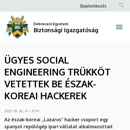
ÜGYES
Ugrás
Anonim
Bejelentkezés
a
Felhasználói
SOCIAL
tartalomra
fiók
Debreceni Egyetem
ENGINEERING
Biztonsági Igazgatóság
menüje
TRÜKKÖT
VETETTEK
ÜGYES SOCIAL
BE
ENGINEERING TRÜKKÖT
ÉSZAK-
VETETTEK BE ÉSZAK-
KOREAI
KOREAI HACKEREK
HACKEREK
|
2023. 10. 16., H – 21:41
Az észak-koreai „Lazarus” hacker csoport egy
Biztonsági
spanyol repülőgép ipari vállalat alkalmazottait