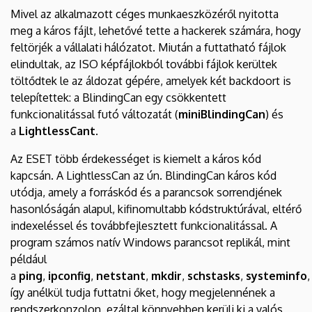
Mivel az alkalmazott céges munkaeszközéről nyitotta
meg a káros fájlt, lehetővé tette a hackerek számára, hogy
feltörjék a vállalati hálózatot. Miután a futtatható fájlok
elindultak, az ISO képfájlokból további fájlok kerültek
töltődtek le az áldozat gépére, amelyek két backdoort is
telepítettek: a BlindingCan egy csökkentett
funkcionalitással futó változatát (
miniBlindingCan
) és
a
LightlessCant
.
Az ESET több érdekességet is kiemelt a káros kód
kapcsán. A LightlessCan az ún. BlindingCan káros kód
utódja, amely a forráskód és a parancsok sorrendjének
hasonlóságán alapul, kifinomultabb kódstruktúrával, eltérő
indexeléssel és továbbfejlesztett funkcionalitással. A
program számos natív Windows parancsot replikál, mint
például
a
ping
,
ipconfig
,
netstant
,
mkdir
,
schstasks
,
systeminfo
,
így anélkül tudja futtatni őket, hogy megjelennének a
rendszerkonzolon, ezáltal könnyebben kerüli ki a valós