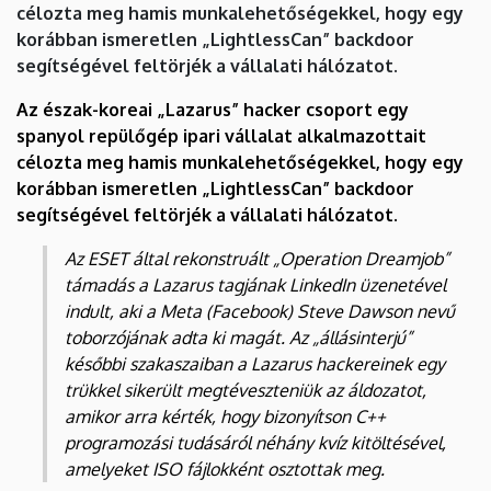
célozta meg hamis munkalehetőségekkel, hogy egy
Igazgatóság
korábban ismeretlen „LightlessCan” backdoor
segítségével feltörjék a vállalati hálózatot.
Az észak-koreai „Lazarus” hacker csoport egy
spanyol repülőgép ipari vállalat alkalmazottait
célozta meg hamis munkalehetőségekkel, hogy egy
korábban ismeretlen „LightlessCan” backdoor
segítségével feltörjék a vállalati hálózatot.
Az ESET által rekonstruált „Operation Dreamjob”
támadás a Lazarus tagjának LinkedIn üzenetével
indult, aki a Meta (Facebook) Steve Dawson nevű
toborzójának adta ki magát. Az „állásinterjú”
későbbi szakaszaiban a Lazarus hackereinek egy
trükkel sikerült megtéveszteniük az áldozatot,
amikor arra kérték, hogy bizonyítson C++
programozási tudásáról néhány kvíz kitöltésével,
amelyeket ISO fájlokként osztottak meg.