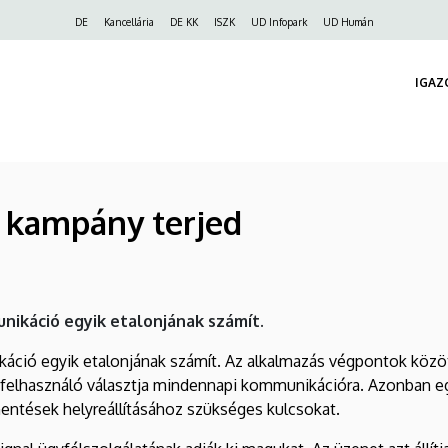
Felső
DE
Kancellária
DE KK
ISZK
UD Infopark
UD Humán
navigáció
IGAZ
g kampány terjed
nikáció egyik etalonjának számít.
ció egyik etalonjának számít. Az alkalmazás végpontok közötti 
os felhasználó választja mindennapi kommunikációra. Azonban e
entések helyreállításához szükséges kulcsokat.