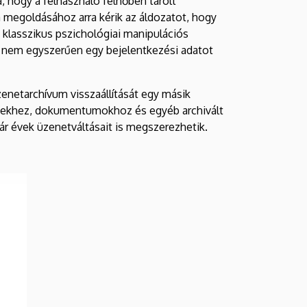
, hogy a felhasználó felhőben tárolt
 megoldásához arra kérik az áldozatot, hogy
s klasszikus pszichológiai manipulációs
t nem egyszerűen egy bejelentkezési adatot
üzenetarchívum visszaállítását egy másik
képekhez, dokumentumokhoz és egyéb archivált
 évek üzenetváltásait is megszerezhetik.