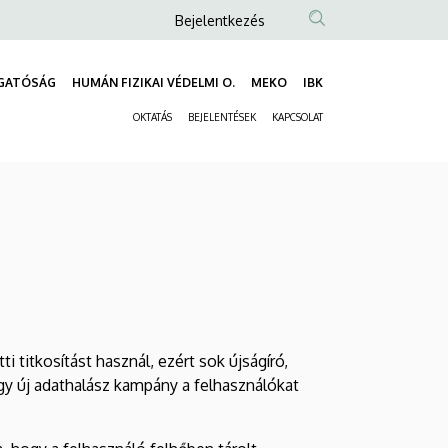
Anonim
Bejelentkezés
Felhasználói
fiók
GATÓSÁG
HUMÁN FIZIKAI VÉDELMI O.
MEKO
IBK
Fő
menüje
OKTATÁS
BEJELENTÉSEK
KAPCSOLAT
navigáció
Másodlagos
navigáció
titkosítást használ, ezért sok újságíró,
gy új adathalász kampány a felhasználókat