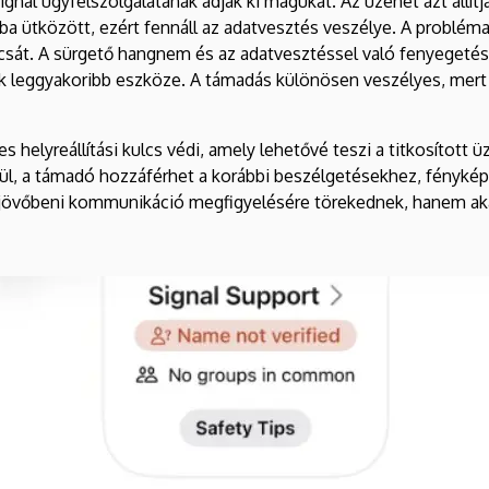
al ügyfélszolgálatának adják ki magukat. Az üzenet azt állítja
a ütközött, ezért fennáll az adatvesztés veszélye. A probléma
kulcsát. A sürgető hangnem és az adatvesztéssel való fenyegeté
ik leggyakoribb eszköze. A támadás különösen veszélyes, mer
s helyreállítási kulcs védi, amely lehetővé teszi a titkosított 
erül, a támadó hozzáférhet a korábbi beszélgetésekhez, fény
jövőbeni kommunikáció megfigyelésére törekednek, hanem akár