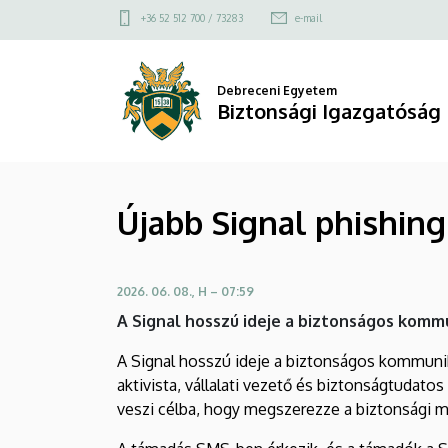
Újabb
Ugrás
Felső
+36 52 512 700 / 73283
e-mail
a
kapcsolat
Signal
tartalomra
menü
phishing
Debreceni Egyetem
Biztonsági Igazgatóság
kampány
terjed
Újabb Signal phishin
|
Biztonsági
2026. 06. 08., H – 07:59
Igazgatóság
A Signal hosszú ideje a biztonságos kommu
A Signal hosszú ideje a biztonságos kommuniká
aktivista, vállalati vezető és biztonságtudat
veszi célba, hogy megszerezze a biztonsági m