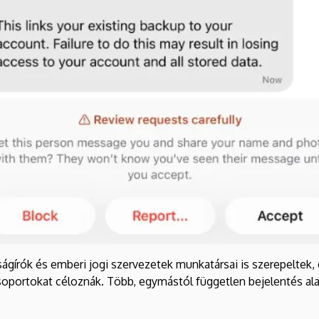
jságírók és emberi jogi szervezetek munkatársai is szerepeltek
 csoportokat céloznák. Több, egymástól független bejelentés a