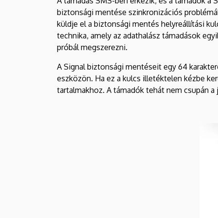
A támadás SMS-ben érkezik, és a támadók a Sign
biztonsági mentése szinkronizációs problémáb
küldje el a biztonsági mentés helyreállítási 
technika, amely az adathalász támadások egy
próbál megszerezni.
A Signal biztonsági mentéseit egy 64 karaktere
eszközön. Ha ez a kulcs illetéktelen kézbe k
tartalmakhoz. A támadók tehát nem csupán a 