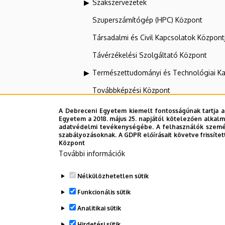
Szakszervezetek
Szuperszámítógép (HPC) Központ
Társadalmi és Civil Kapcsolatok Központ
Távérzékelési Szolgáltató Központ
Természettudományi és Technológiai Ka
Továbbképzési Központ
Tudományos Főigazgatóság
A Debreceni Egyetem kiemelt fontosságúnak tartja a
Egyetem a 2018. május 25. napjától kötelezően alkalm
UNIPASS Kártyamenedzsment Központ
adatvédelmi tevékenységébe. A felhasználók személ
szabályozásoknak. A GDPR előírásait követve frissítet
Vállalati Koordinációs Központ
Központ
További információk
Webportál-, Alkalmazásfejlesztés és VI
Nélkülözhetetlen sütik
Zeneművészeti Kar
Funkcionális sütik
Analitikai sütik
Dolgozói adatmódosítás igénylése a D
Hirdetési sütik