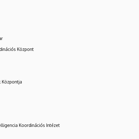
ar
rdinációs Központ
k Központja
lligencia Koordinációs Intézet