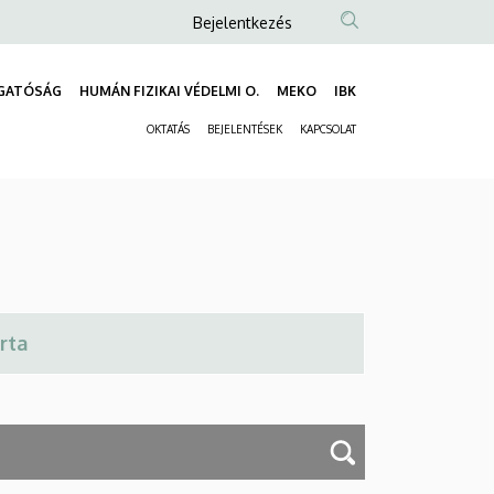
Anonim
Bejelentkezés
Felhasználói
fiók
GATÓSÁG
HUMÁN FIZIKAI VÉDELMI O.
MEKO
IBK
Fő
menüje
OKTATÁS
BEJELENTÉSEK
KAPCSOLAT
navigáció
Másodlagos
navigáció