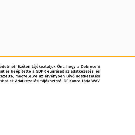
édelmét. Ezúton tájékoztatjuk Önt, hogy a Debreceni
it és beépítette a GDPR előírásait az adatkezelési és
kezelte, megfelelve az érvényben lévő adatkezelési
ashat el:
Adatkezelési tájékoztató.
DE Kancellária WAV
lefonkönyvében
|
Súgó
|
Hibabejelentés