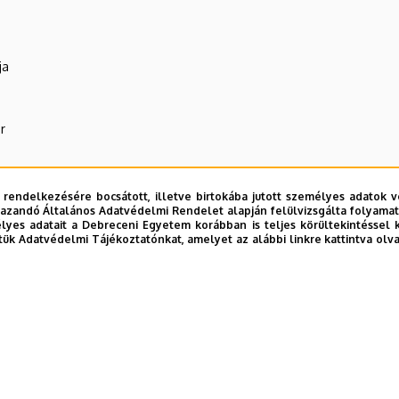
ja
r
 rendelkezésére bocsátott, illetve birtokába jutott személyes adatok v
azandó Általános Adatvédelmi Rendelet alapján felülvizsgálta folyamata
yes adatait a Debreceni Egyetem korábban is teljes körültekintéssel 
tük Adatvédelmi Tájékoztatónkat, amelyet az alábbi linkre kattintva olv
R Központ (WAV)
E telefonkönyvében
|
Külső személyek rögzítése a DE te