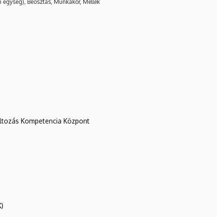
i egység), Beosztás, Munkakör, Mellék
változás Kompetencia Központ
K)