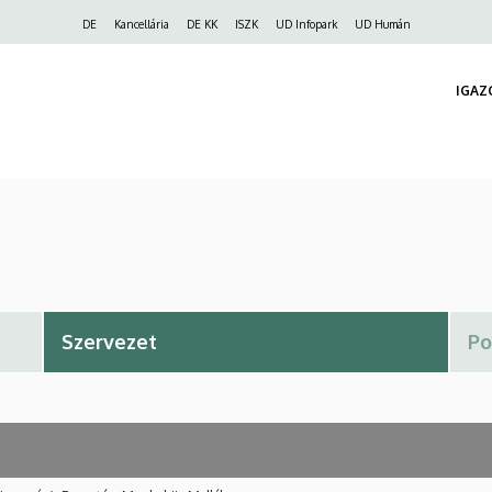
Felső
DE
Kancellária
DE KK
ISZK
UD Infopark
UD Humán
navigáció
IGAZ