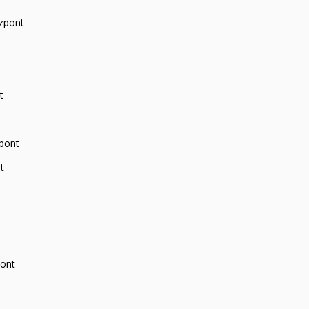
zpont
t
zpont
t
pont