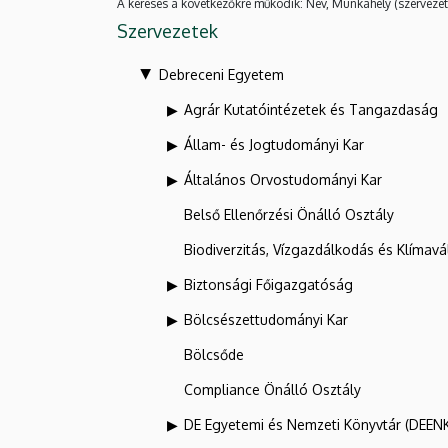
A keresés a következőkre működik: Név, Munkahely (szervezet
Szervezetek
Debreceni Egyetem
Agrár Kutatóintézetek és Tangazdaság
Állam- és Jogtudományi Kar
Általános Orvostudományi Kar
Belső Ellenőrzési Önálló Osztály
Biodiverzitás, Vízgazdálkodás és Klíma
Biztonsági Főigazgatóság
Bölcsészettudományi Kar
Bölcsőde
Compliance Önálló Osztály
DE Egyetemi és Nemzeti Könyvtár (DEEN