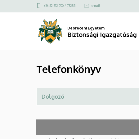
Telefonkönyv
Ugrás
Felső
+36 52 512 700 / 73283
e-mail
a
kapcsolat
|
tartalomra
menü
Biztonsági
Debreceni Egyetem
Biztonsági Igazgatóság
Igazgatóság
Telefonkönyv