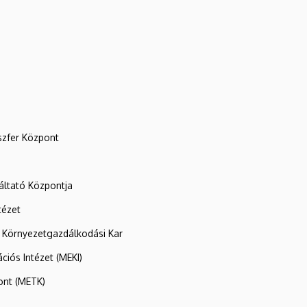
szfer Központ
ltató Központja
tézet
 Környezetgazdálkodási Kar
ációs Intézet (MEKI)
ont (METK)