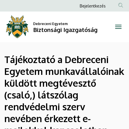
Tájékoztató
Ugrás
Anonim
Bejelentkezés
a
Felhasználói
a
tartalomra
fiók
Debreceni Egyetem
Debreceni
Biztonsági Igazgatóság
menüje
Egyetem
munkavállalóinak
Tájékoztató a Debreceni
küldött
Egyetem munkavállalóinak
megtévesztő
küldött megtévesztő
(csaló,)
(csaló,) látszólag
látszólag
rendvédelmi szerv
rendvédelmi
nevében érkezett e-
szerv