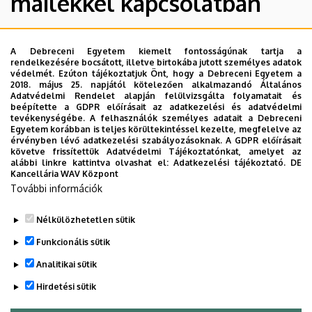
mailekkel kapcsolatban
nevében
érkezett
2026. 02. 10., K – 13:42
A Debreceni Egyetem kiemelt fontosságúnak tartja a
A tegnapi és a mai nap (2026. 02. 09. és 10.), számos
rendelkezésére bocsátott, illetve birtokába jutott személyes adatok
e-
védelmét. Ezúton tájékoztatjuk Önt, hogy a Debreceni Egyetem a
egyetemi e-mail címre érkezett megtévesztő, csaló
2018. május 25. napjától kötelezően alkalmazandó Általános
e-mail.
mailekkel
Adatvédelmi Rendelet alapján felülvizsgálta folyamatait és
beépítette a GDPR előírásait az adatkezelési és adatvédelmi
tevékenységébe. A felhasználók személyes adatait a Debreceni
A tegnapi és a mai nap (2026. 02. 09. és 10.), számos
kapcsolatban
Egyetem korábban is teljes körültekintéssel kezelte, megfelelve az
egyetemi e-mail címre érkezett megtévesztő, csaló e-
érvényben lévő adatkezelési szabályozásoknak. A GDPR előírásait
|
követve frissítettük Adatvédelmi Tájékoztatónkat, amelyet az
mail.
alábbi linkre kattintva olvashat el:
Adatkezelési tájékoztató.
DE
Kancellária WAV Központ
Biztonsági
További információk
Igazgatóság
Tájékoztatás letöltése (PDF)
Nélkülözhetetlen sütik
Legutóbbi frissítés:
2026. 02. 10. 13:45
Funkcionális sütik
Analitikai sütik
Hirdetési sütik