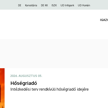
Felső
DE
Kancellária
DE KK
ISZK
UD Infopark
UD Humán
navigáció
IGAZ
2026. AUGUSZTUS 05.
Hőségriadó
Intézkedési terv rendkívüli hőségriadó idejére