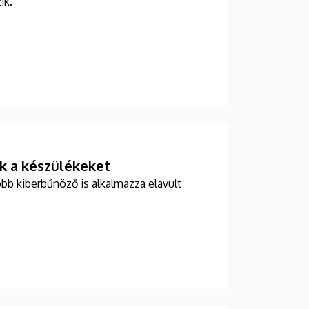
ik.
ik a készülékeket
öbb kiberbűnöző is alkalmazza elavult