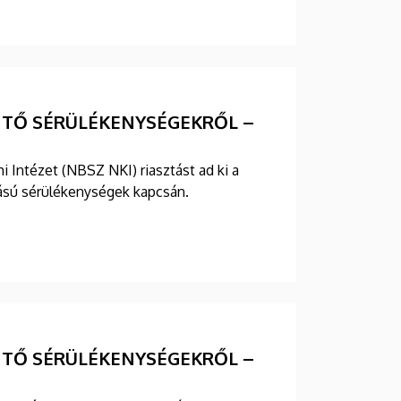
NTŐ SÉRÜLÉKENYSÉGEKRŐL –
Intézet (NBSZ NKI) riasztást ad ki a
lású sérülékenységek kapcsán.
NTŐ SÉRÜLÉKENYSÉGEKRŐL –