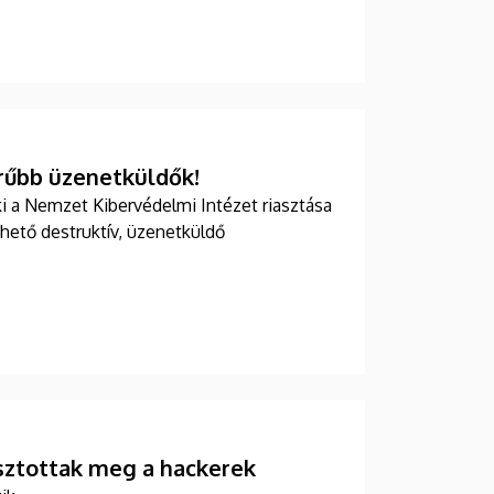
rűbb üzenetküldők!
hető destruktív, üzenetküldő
 osztottak meg a hackerek