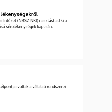
rülékenységekről
Intézet (NBSZ NKI) riasztást ad ki a
lású sérülékenységek kapcsán.
pontjai voltak a vállalati rendszerei