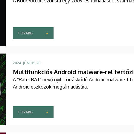
A RockYou.txt szólista egy 2009-es támadásból származ
TOVÁBB
2024. JÚNIUS 28.
Multifunkciós Android malware-rel fertőz
A “Rafel RAT" nevű nyílt forráskódú Android malware-t t
Android eszközök megtámadására.
TOVÁBB