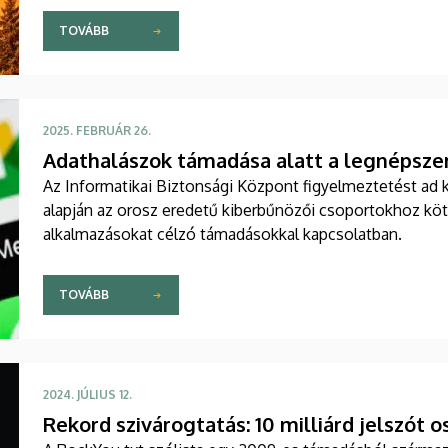
TOVÁBB
2025. FEBRUÁR 26.
Adathalászok támadása alatt a legnépsze
Az Informatikai Biztonsági Központ figyelmeztetést ad ki a Nemzet Kibervédelmi Intézet riasztása
alapján az orosz eredetű kiberbűnözői csoportokhoz köt
alkalmazásokat célzó támadásokkal kapcsolatban.
TOVÁBB
2024. JÚLIUS 12.
Rekord szivárogtatás: 10 milliárd jelszót