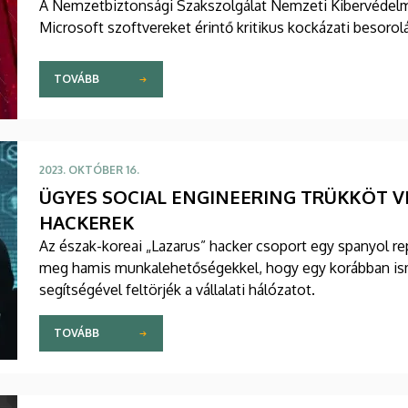
A Nemzetbiztonsági Szakszolgálat Nemzeti Kibervédelmi 
Microsoft szoftvereket érintő kritikus kockázati besoro
TOVÁBB
2023. OKTÓBER 16.
ÜGYES SOCIAL ENGINEERING TRÜKKÖT V
HACKEREK
Az észak-koreai „Lazarus” hacker csoport egy spanyol rep
meg hamis munkalehetőségekkel, hogy egy korábban ism
segítségével feltörjék a vállalati hálózatot.
TOVÁBB