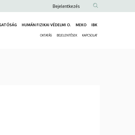
Anonim
Bejelentkezés
Felhasználói
fiók
GATÓSÁG
HUMÁN FIZIKAI VÉDELMI O.
MEKO
IBK
Fő
menüje
OKTATÁS
BEJELENTÉSEK
KAPCSOLAT
navigáció
Másodlagos
navigáció